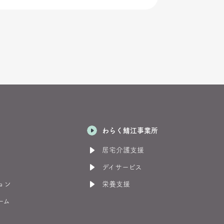
わらく鯖江事業所
居宅介護支援
デイサービス
ョン
栄養支援
ーム