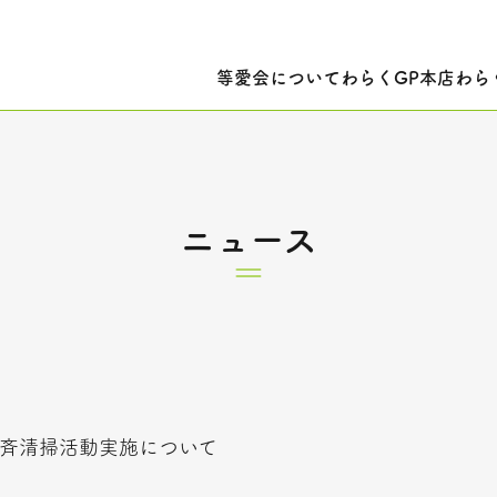
等愛会について
わらくGP本店
わら
ニュース
斉清掃活動実施について