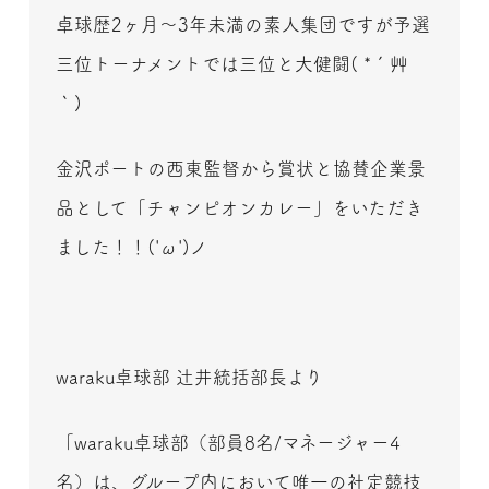
卓球歴2ヶ月～3年未満の素人集団ですが予選
三位トーナメントでは三位と大健闘( *´艸
｀)
金沢ポートの西東監督から賞状と協賛企業景
品として「チャンピオンカレー」をいただき
ました！！('ω')ノ
waraku卓球部 辻井統括部長より
「waraku卓球部（部員8名/マネージャー4
名）は、グループ内において唯一の社定競技